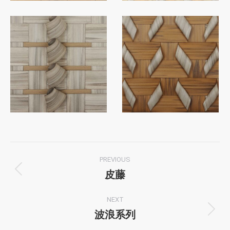
项
PREVIOUS
目
皮藤
上
一
导
NEXT
项
波浪系列
目：
下
航
一