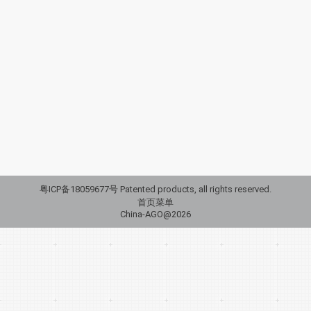
谷叶系列（V）
谷叶系列
By
agochina
2024年4月9日
谷叶系列（V）谷叶系列（V）谷叶系列是INWA
2014年全新上市产品,是13、14年热销产品“谷叶”系
列基础…
粤ICP备18059677号 Patented products, all rights reserved.
首页菜单
China-AGO@2026