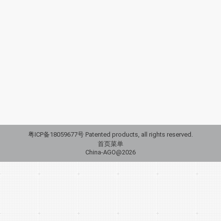
缤纷系列
缤纷系列
By
agochina
2024年4月9日
缤纷系列缤纷系列，顾名思义，色彩绚烂多彩。 该
系列的基础是魔叶系列，在魔叶的基础上进行再设
计。颜色和形状相异的…
粤ICP备18059677号 Patented products, all rights reserved.
首页菜单
China-AGO@2026